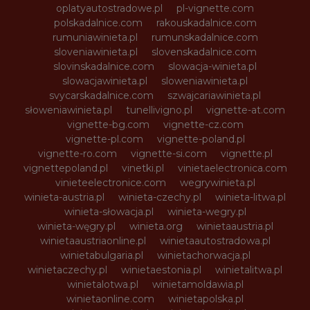
oplatyautostradowe.pl
pl-vignette.com
polskadalnice.com
rakouskadalnice.com
rumuniawinieta.pl
rumunskadalnice.com
sloveniawinieta.pl
slovenskadalnice.com
slovinskadalnice.com
slowacja-winieta.pl
slowacjawinieta.pl
sloweniawinieta.pl
svycarskadalnice.com
szwajcariawinieta.pl
słoweniawinieta.pl
tunellivigno.pl
vignette-at.com
vignette-bg.com
vignette-cz.com
vignette-pl.com
vignette-poland.pl
vignette-ro.com
vignette-si.com
vignette.pl
vignettepoland.pl
vinetki.pl
vinietaelectronica.com
vinieteelectronice.com
wegrywinieta.pl
winieta-austria.pl
winieta-czechy.pl
winieta-litwa.pl
winieta-słowacja.pl
winieta-wegry.pl
winieta-węgry.pl
winieta.org
winietaaustria.pl
winietaaustriaonline.pl
winietaautostradowa.pl
winietabulgaria.pl
winietachorwacja.pl
winietaczechy.pl
winietaestonia.pl
winietalitwa.pl
winietalotwa.pl
winietamoldawia.pl
winietaonline.com
winietapolska.pl