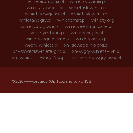
winietarumunia.pl
winietaslovenia.pl
winietaslowacja.pl
winietaslowenia.pl
winietaszwajcaria.pl
winietasłowenia.pl
winietawegry.pl
winietomat.pl
winiety.org
winietydrogowe.pl
winietyelektroniczne.pl
winietyestonia.pl
winietywegry.pl
winietyzagraniczne.pl
winietyzakup.pl
węgry-winieta.pl
xn--sowacja-njb.org.pl
xn--soweniawinieta-gnc.pl
xn--wgry-winieta-4vb.pl
xn--winieta-sowacja-7sc.pl
xn--winieta-wgry-dwb.pl
© 2026 www.peugeot408.pl | powered by FENIQS