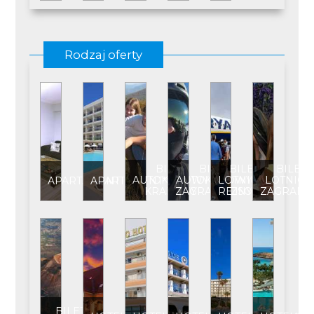
Rodzaj oferty
BILET
BILET
BILET
BILET
AUTOKAROWY
AUTOKAROWY
LOTNICZY
LOTNICZ
APARTAMENT
APARTAMENT****
KRAJOWY
ZAGRANICZNY
REJSOWY
ZAGRANI
BILET