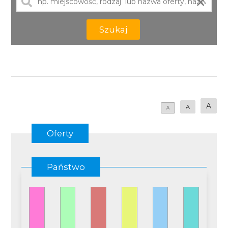
×
Szukaj
A
A
A
Oferty
Państwo