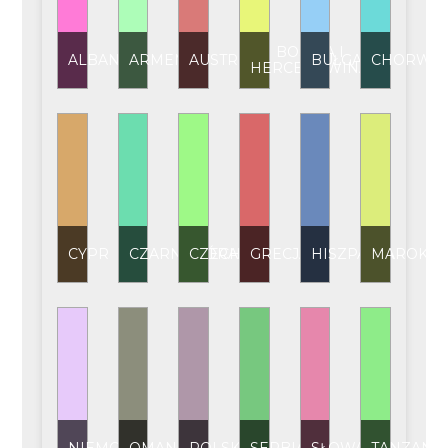
BOŚNIA I
ALBANIA
ARMENIA
AUSTRIA
BUŁGARIA
CHORWAC
HERCEGOWINA
CYPR
CZARNOGÓRA
CZECHY
GRECJA
HISZPANIA
MAROKO