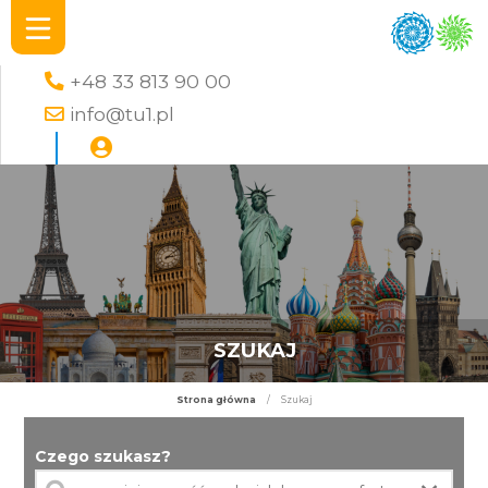
+48 33 813 90 00
info@tu1.pl
SZUKAJ
Strona główna
/
Szukaj
Czego szukasz?