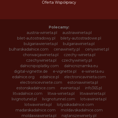
Oferta Współpracy
Polecamy:
austria-winieta.pl
austriawinieta.pl
bilet-autostradowy.pl
bilety-autostradowe.pl
bulgariawienieta.pl
bulgariawinieta.pl
bulharskadalnice.com
cenawiniety.pl
cenywiniet.pl
chorwacjawinieta.pl
czechy-winieta.pl
czechywinieta.pl
czechywiniety.pl
dalnicnipoplatky.com
dalnicniznamka.eu
digital-vignette.de
e-vignette.pl
e-winieta.eu
edalnice.org
edalnice.pl
electronicavinieta.com
electroniceviniete.com
estoniawinieta.pl
estonskadalnice.com
ewinieta.pl
info365.pl
litvadalnice.com
litwa-winieta.pl
litwawinieta.pl
livignotunel.pl
livignotunnel.com
lotvawinieta.pl
lotwawinieta.pl
lotysskadalnice.com
madarskadalnice.com
moldavskadalnice.com
moldawiawinieta.pl
najtanszewiniety.pl