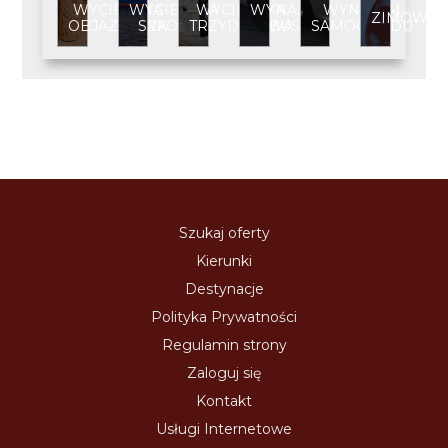
WYCIECZKA
WYCIECZKA
WYCIECZKA
WYNAJEM
WYNAJEM
ZIMOWIS
OBJAZDOWA
SZKOLNA
TRZYDNIOWA
BUSA
SAMOCHODU
Szukaj oferty
Kierunki
Destynacje
Polityka Prywatności
Regulamin strony
Zaloguj się
Kontakt
Usługi Internetowe