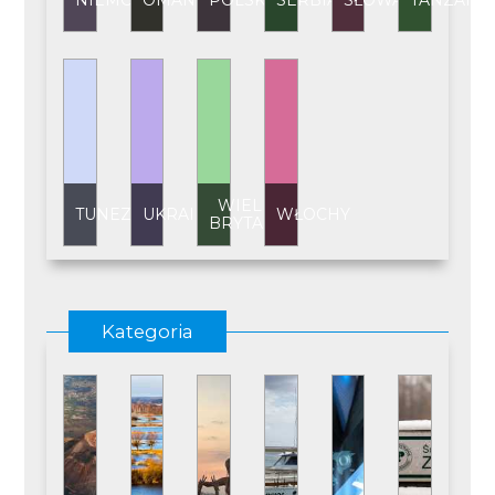
NIEMCY
OMAN
POLSKA
SERBIA
SŁOWACJA
TANZANI
WIELKA
TUNEZJA
UKRAINA
WŁOCHY
BRYTANIA
Kategoria