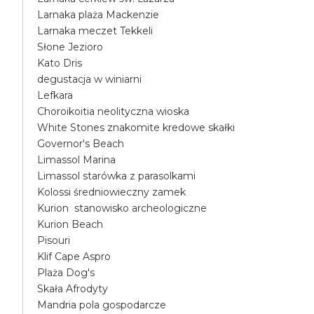
Larnaka plaża Mackenzie
Larnaka meczet Tekkeli
Słone Jezioro
Kato Dris
degustacja w winiarni
Lefkara
Choroikoitia neolityczna wioska
White Stones znakomite kredowe skałki
Governor's Beach
Limassol Marina
Limassol starówka z parasolkami
Kolossi średniowieczny zamek
Kurion stanowisko archeologiczne
Kurion Beach
Pisouri
Klif Cape Aspro
Plaża Dog's
Skała Afrodyty
Mandria pola gospodarcze