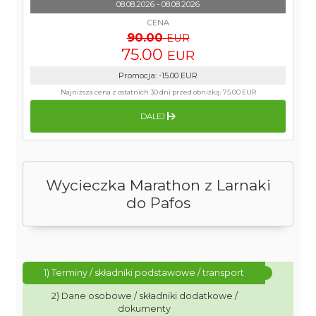
08.08.2026 - 08.08.2026
CENA
90.00
EUR
75.00
EUR
Promocja
:
-15.00
EUR
Najniższa cena z ostatnich 30 dni przed obniżką:
75.00 EUR
DALEJ
Wycieczka Marathon z Larnaki
do Pafos
1) Terminy / składniki podstawowe / transport
2) Dane osobowe / składniki dodatkowe /
dokumenty