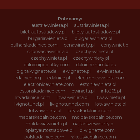
Polecamy:
austria-winieta.pl
austriawinieta.pl
bilet-autostradowy.pl
bilety-autostradowe.pl
bulgariawienieta.pl
bulgariawinieta.pl
bulharskadalnice.com
cenawiniety.pl
cenywiniet.pl
chorwacjawinieta.pl
czechy-winieta.pl
czechywinieta.pl
czechywiniety.pl
dalnicnipoplatky.com
dalnicniznamka.eu
digital-vignette.de
e-vignette.pl
e-winieta.eu
edalnice.org
edalnice.pl
electronicavinieta.com
electroniceviniete.com
estoniawinieta.pl
estonskadalnice.com
ewinieta.pl
info365.pl
litvadalnice.com
litwa-winieta.pl
litwawinieta.pl
livignotunel.pl
livignotunnel.com
lotvawinieta.pl
lotwawinieta.pl
lotysskadalnice.com
madarskadalnice.com
moldavskadalnice.com
moldawiawinieta.pl
najtanszewiniety.pl
oplatyautostradowe.pl
pl-vignette.com
polskadalnice.com
rakouskadalnice.com