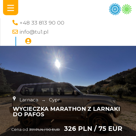
+48 33 813 90 00
info@tu1.pl
Larnaca
→
Cypr
WYCIECZKA MARATHON Z LARNAKI
DO PAFOS
326 PLN / 75 EUR
Cena od
391 PLN / 90 EUR