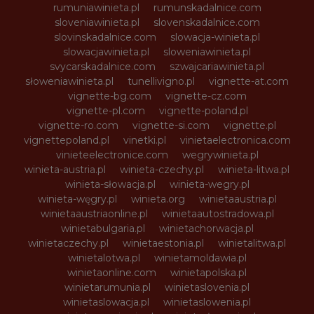
rumuniawinieta.pl
rumunskadalnice.com
sloveniawinieta.pl
slovenskadalnice.com
slovinskadalnice.com
slowacja-winieta.pl
slowacjawinieta.pl
sloweniawinieta.pl
svycarskadalnice.com
szwajcariawinieta.pl
słoweniawinieta.pl
tunellivigno.pl
vignette-at.com
vignette-bg.com
vignette-cz.com
vignette-pl.com
vignette-poland.pl
vignette-ro.com
vignette-si.com
vignette.pl
vignettepoland.pl
vinetki.pl
vinietaelectronica.com
vinieteelectronice.com
wegrywinieta.pl
winieta-austria.pl
winieta-czechy.pl
winieta-litwa.pl
winieta-słowacja.pl
winieta-wegry.pl
winieta-węgry.pl
winieta.org
winietaaustria.pl
winietaaustriaonline.pl
winietaautostradowa.pl
winietabulgaria.pl
winietachorwacja.pl
winietaczechy.pl
winietaestonia.pl
winietalitwa.pl
winietalotwa.pl
winietamoldawia.pl
winietaonline.com
winietapolska.pl
winietarumunia.pl
winietaslovenia.pl
winietaslowacja.pl
winietaslowenia.pl