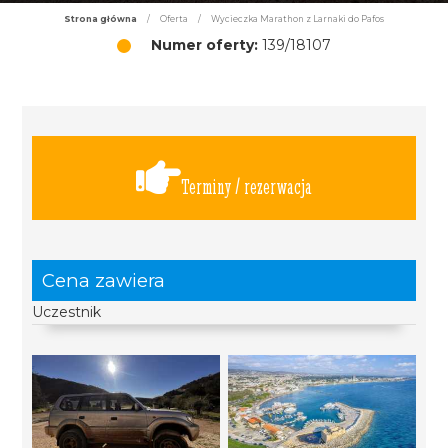
Strona główna
/
Oferta
/
Wycieczka Marathon z Larnaki do Pafos
Numer oferty:
139/18107
Terminy / rezerwacja
Cena zawiera
Uczestnik