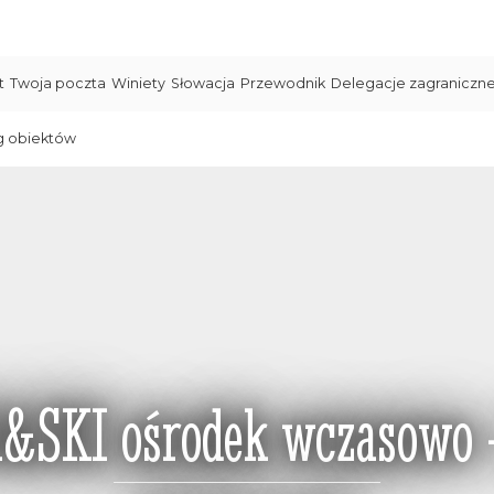
t
Twoja poczta
Winiety
Słowacja
Przewodnik
Delegacje zagraniczn
g obiektów
A&SKI ośrodek wczasowo -