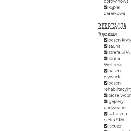
borowinowa
kąpiel
narządu ruchu
perełkowa
kręgosłupa
kardiologii
REKREACJA
neurologii
Wyposażenie
metabolicznych ( cukrzyca i
basen kryt
otyłość)
sauna
kobiet po mastektomii
strefa SPA
Zapewniamy zakwaterowanie
strefa
w wygodnych komfortowych
Wellness
pokojach. Posiadamy 460
basen
miejsc noclegowych w
pływacki
pokojach 1,2,3 osobowych o
basen
różnorodnym standardzie oraz
rehabilitacyjn
apartamenty.
bicze wod
gejzery
Zdrowe, odpowiednio
podwodne
skomponowane posiłki są
sztuczna
nieodzownym elementem
rzeka SPA
każdej terapii. Dlatego w
jacuzzi
naszym Szpitalu