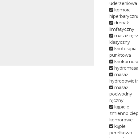
świąteczne oraz oferty
uderzeniowa
okazjonalne. Prowadzimy
komora
Turnusy Rehabilitacyjne z
hiperbaryczn
dofinansowaniem z PFRON,
drenaż
PCPR. Organizujemy turnusy
limfatyczny
leczniczo-profilaktyczne z
masaż ręc
treningiem antystresowym dla
klasyczny
żołnierzy powracających z
krioterapia
zagranicy po zakończonej
punktowa
służbie w misjach pokojowych.
kriokomor
hydromasa
Dysponujemy własną
masaż
znakomitą bazą zabiegową
hydropowiet
skomunikowaną z częścią
masaż
hotelową, która oferuje szeroką
podwodny
gamę zabiegów leczniczo –
ręczny
rehabilitacyjnych z
kąpiele
wykorzystaniem naturalnych
zmienno ciep
produktów takich jak:
komorowe
ciechocińska solanka, naturalna
kąpiel
borowina. Specjalizujemy się w
perełkowo
schorzeniach :