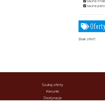
sauna fińs
przygotowujemy je z
sauna par
najlepszych składników, pod
okiem specjalistów ds.
dietetyki., Prowadzimy leczenie
dietą na życzenie gości
Ofert
podajemy posiłki w ramach
diety lekkostrawnej,
cukrzycowej, odchudzającej,
Brak ofert!
dieta przeciwmiażdżycowa
CORO, itp. Wszystkie posiłki
serwowane w naszej Jadalni
przygotowywane z najwyższą
pieczołowitością, także z
uwzględnieniem szczególnych
potrzeb naszych Kuracjuszy.
Istnieje możliwość
skomponowania
Szukaj oferty
indywidualnego menu,
zgodnego z zaleceniami
Kierunki
lekarza.
Destynacje
Polityka Prywatności