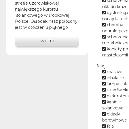
schorzenia
strefie uzdrowiskowej
układu krąże
największego kurortu
dysfunkcja
solankowego w środkowej
narządu ruch
Polsce. Ośrodek nasz położony
choroba
jest w otoczeniu pięknego
neurologiczn
parku z alejkami spacerowymi
schorzenia
w bliskim sąsiedztwie parku
WIĘCEJ
metaboliczn
sosnowego zabytkowego
kobiety po
dworku Prezydentów Polski.
mastektomii
Korzystne rozwiązania
komunikacyjne, bliskość
Zabiegi
autostrady pozwalają na
masaże
dogodny dojazd , co za tym
inhalacje
idzie pobyt w naszym Szpitalu.
lampa solu
ulradźwięki
Zapraszamy Państwa na
elektrotera
leczenie uzdrowiskowe na
kąpiele
podstawie skierowań z
solankowe
Narodowego Funduszu
okłady
Zdrowia ,na pobyty lecznicze-
borowinowe
prywatne , rodzinne,
fala